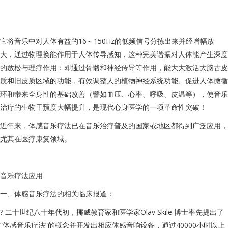
它将音乐中对人体有益的16～150Hz的低频信号分拣出来并经增幅放
大，通过物理换能作用于人体传导感知，这种完美谐振对人体能产生深度
的放松与理疗作用：即通过骨骼和神经传导等作用，能大大激活大脑古皮
质和旧皮质区域的功能，有效调整人的植物神经系统功能、促进人体微循
环和带来全身性的基础改善（譬如血压、心率、呼吸、皮温等），使音乐
治疗的生物干预度大幅提升，是现代心身医学的一项革命性突破！
近年来，体感音乐疗法已在音乐治疗普及的国家或地区都得到广泛应用，
尤其在医疗康复领域。
音乐疗法应
用
一、体感音乐疗法的相关临床报道：
? 二十世纪八十年代初，挪威教育家和医学家Olav Skile 博士率先提出了
“体感音乐疗法”的概念并开发出相应体感音响设备，通过40000小时以上