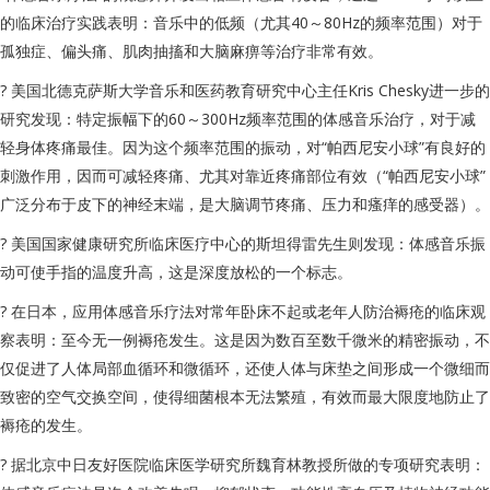
的临床治疗实践表明：音乐中的低频（尤其40～80Hz的频率范围）对于
孤独症、偏头痛、肌肉抽搐和大脑麻痹等治疗非常有效。
? 美国北德克萨斯大学音乐和医药教育研究中心主任Kris Chesky进一步的
研究发现：特定振幅下的60～300Hz频率范围的体感音乐治疗，对于减
轻身体疼痛最佳。因为这个频率范围的振动，对“帕西尼安小球”有良好的
刺激作用，因而可减轻疼痛、尤其对靠近疼痛部位有效（“帕西尼安小球”
广泛分布于皮下的神经末端，是大脑调节疼痛、压力和瘙痒的感受器）。
? 美国国家健康研究所临床医疗中心的斯坦得雷先生则发现：体感音乐振
动可使手指的温度升高，这是深度放松的一个标志。
? 在日本，应用体感音乐疗法对常年卧床不起或老年人防治褥疮的临床观
察表明：至今无一例褥疮发生。这是因为数百至数千微米的精密振动，不
仅促进了人体局部血循环和微循环，还使人体与床垫之间形成一个微细而
致密的空气交换空间，使得细菌根本无法繁殖，有效而最大限度地防止了
褥疮的发生。
? 据北京中日友好医院临床医学研究所魏育林教授所做的专项研究表明：