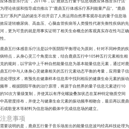
应体感音乐疗法”，2011年，以“鹿鼎五行量子信息场效应体感音乐疗法”
为理论依据和指导成功推出了“鹿鼎五行体感乐疗系列能量产品”。“鹿鼎
五行”系列产品的诞生不但开启了人类运用自然界客观存在的量子信息场
效应逆转糖尿病、高血压、心脑血管疾病等人类慢性代谢失衡性疾病的先
河，更为可贵的就是用事实证明了相关生命概念的客观真实存在性与正确
性。
鹿鼎五行体感音乐疗法是以中医阴阳平衡理论为原则，针对不同种类的疾
病特点，从身心灵三个角度出发，结合鹿鼎五行中105种五行元素相生相
克的规则，以宇宙中上千种自然能量信息为基本能量信息元素，通过对鹿
鼎五行中与人体身心灵健康相关的五行元素动态平衡的考量，应用量子信
息处理技术，将预先在健康样本信息库中找到相应的健康生命元素的振动
频率，根据阴阳平衡的治疗原理，将源于自然界的量子信息元素进行10
的50次方量级复制，并使其以有序化螺旋叠加状态在某种特定物质空间
中高密度排布，并使之与健康生命元素的振动频率相吻合，最后再以鹿鼎
石或歌斐木等材料为信息场的载体中完成信息场的建立。
注意事项
需要说明的是，鹿鼎五行量子音乐场发出的能量信息波均经高科技处理为