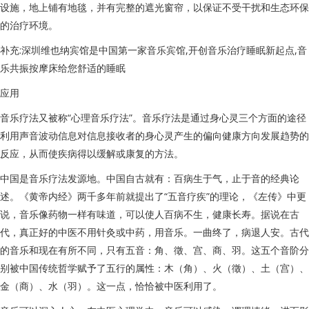
设施，地上铺有地毯，并有完整的遮光窗帘，以保证不受干扰和生态环保
的治疗环境。
补充:深圳维也纳宾馆是中国第一家音乐宾馆,开创音乐治疗睡眠新起点,音
乐共振按摩床给您舒适的睡眠
应用
音乐疗法又被称“心理音乐疗法”。音乐疗法是通过身心灵三个方面的途径
利用声音波动信息对信息接收者的身心灵产生的偏向健康方向发展趋势的
反应，从而使疾病得以缓解或康复的方法。
中国是音乐疗法发源地。中国自古就有：百病生于气，止于音的经典论
述。《黄帝内经》两千多年前就提出了“五音疗疾”的理论，《左传》中更
说，音乐像药物一样有味道，可以使人百病不生，健康长寿。据说在古
代，真正好的中医不用针灸或中药，用音乐。一曲终了，病退人安。古代
的音乐和现在有所不同，只有五音：角、徵、宫、商、羽。这五个音阶分
别被中国传统哲学赋予了五行的属性：木（角）、火（徵）、土（宫）、
金（商）、水（羽）。这一点，恰恰被中医利用了。