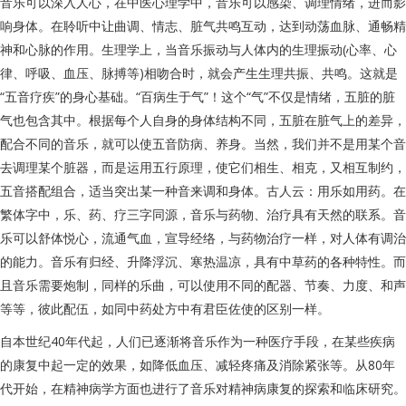
音乐可以深入人心，在中医心理学中，音乐可以感染、调理情绪，进而影
响身体。在聆听中让曲调、情志、脏气共鸣互动，达到动荡血脉、通畅精
神和心脉的作用。生理学上，当音乐振动与人体内的生理振动(心率、心
律、呼吸、血压、脉搏等)相吻合时，就会产生生理共振、共鸣。这就是
“五音疗疾”的身心基础。“百病生于气”！这个“气”不仅是情绪，五脏的脏
气也包含其中。根据每个人自身的身体结构不同，五脏在脏气上的差异，
配合不同的音乐，就可以使五音防病、养身。当然，我们并不是用某个音
去调理某个脏器，而是运用五行原理，使它们相生、相克，又相互制约，
五音搭配组合，适当突出某一种音来调和身体。古人云：用乐如用药。在
繁体字中，乐、药、疗三字同源，音乐与药物、治疗具有天然的联系。音
乐可以舒体悦心，流通气血，宣导经络，与药物治疗一样，对人体有调治
的能力。音乐有归经、升降浮沉、寒热温凉，具有中草药的各种特性。而
且音乐需要炮制，同样的乐曲，可以使用不同的配器、节奏、力度、和声
等等，彼此配伍，如同中药处方中有君臣佐使的区别一样。
自本世纪40年代起，人们已逐渐将音乐作为一种医疗手段，在某些疾病
的康复中起一定的效果，如降低血压、减轻疼痛及消除紧张等。从80年
代开始，在精神病学方面也进行了音乐对精神病康复的探索和临床研究。