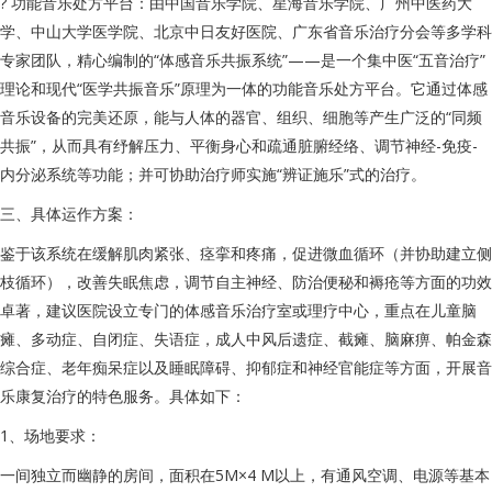
? 功能音乐处方平台：由中国音乐学院、星海音乐学院、广州中医药大
学、中山大学医学院、北京中日友好医院、广东省音乐治疗分会等多学科
专家团队，精心编制的“体感音乐共振系统”——是一个集中医“五音治疗”
理论和现代“医学共振音乐”原理为一体的功能音乐处方平台。它通过体感
音乐设备的完美还原，能与人体的器官、组织、细胞等产生广泛的“同频
共振”，从而具有纾解压力、平衡身心和疏通脏腑经络、调节神经-免疫-
内分泌系统等功能；并可协助治疗师实施“辨证施乐”式的治疗。
三、具体运作方案：
鉴于该系统在缓解肌肉紧张、痉挛和疼痛，促进微血循环（并协助建立侧
枝循环），改善失眠焦虑，调节自主神经、防治便秘和褥疮等方面的功效
卓著，建议医院设立专门的体感音乐治疗室或理疗中心，重点在儿童脑
瘫、多动症、自闭症、失语症，成人中风后遗症、截瘫、脑麻痹、帕金森
综合症、老年痴呆症以及睡眠障碍、抑郁症和神经官能症等方面，开展音
乐康复治疗的特色服务。具体如下：
1、场地要求：
一间独立而幽静的房间，面积在5M×4 M以上，有通风空调、电源等基本