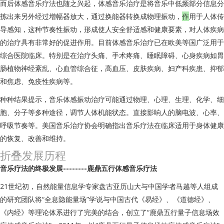
而后体感音乐疗法也随之兴起，体感音乐治疗是将音乐中低频部分信息分
拣出来另外经过增幅器放大，通过换能器转换成物理振动，
作
用于人体传
导感知，这种节奏性振动，形成使人安全舒适感和健康要素，对人体疾病
的治疗具有非常好的促进作用。目前体感音乐治疗已在欧美等国广泛用于
综合医院临床。特别是在治疗头痛、手术疼痛、睡眠障碍、心身疾病如胃
肠植物神经紊乱、心血管综合征，高血压、皮肤疾病、妇产科疾患、抑郁
和焦虑、免疫性疾病等。
种种结果提示，音乐体感振动治疗可能通过物理、心理、生理、化学、细
胞、分子等多种途径，调节人体机能状态。直接影响人的脑电波、心率、
呼吸节奏等。美国音乐治疗协会明确指出音乐疗法在临床适用于身体健康
的恢复、改善和维持。
折叠
发展历程
音乐疗法的终极发展--------鹿鼎五行体感音乐疗法
21世纪初，自然能量信息学专家盘古亚历山大与中国学者马越等人组成
的研究团队将“全息隐能量场”学说与中国古代《易经》、《道德经》、
《内经》等理论体系进行了完美的结合，创立了“鹿鼎五行量子信息场效