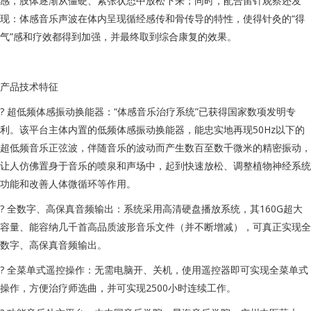
感，肢体逐渐从僵硬、紧张状态中放松下来；同时，配合留针观察还发
现：体感音乐声波在体内呈现循经感传和骨传导的特性，使得针灸的“得
气”感和疗效都得到加强，并最终取到综合康复的效果。
产品技术特征
? 超低频体感振动换能器：“体感音乐治疗系统”已获得国家数项发明专
利。该平台主体内置的低频体感振动换能器，能忠实地再现50Hz以下的
超低频音乐正弦波，伴随音乐的波动而产生数百至数千微米的精密振动，
让人仿佛置身于音乐的喷泉和声场中，起到快速放松、调整植物神经系统
功能和改善人体微循环等作用。
? 全数字、高保真音频输出：系统采用高清硬盘播放系统，其160G超大
容量、能容纳几千首高品质波形音乐文件（并不断增减），可真正实现全
数字、高保真音频输出。
? 全菜单式遥控操作：无需电脑开、关机，使用遥控器即可实现全菜单式
操作，方便治疗师选曲，并可实现2500小时连续工作。