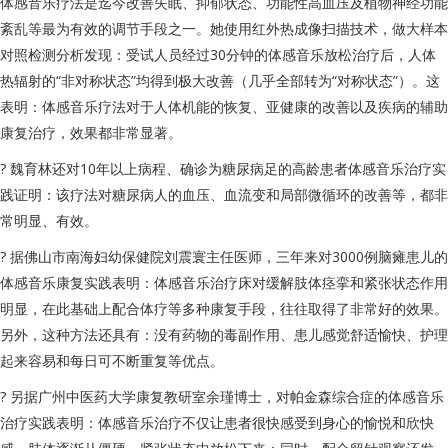
体感音乐疗法是迄今改善失眠、抑郁状态、功能性高血压及植物神经功能
紊乱等最为有效的调节手段之一。她使用红外热成像扫描技术，做大样本
对照检测分析发现：受试人员经过30分钟的体感音乐放松治疗后，人体
热辐射的“非对称状态”均得到极大改善（几乎全部转为“对称状态”）。这
表明：体感音乐疗法对于人体机能的恢复、亚健康的改善以及疾病的辅助
康复治疗，效果都非常显著。
? 魏育林还对10年以上病程、确诊为糖尿病足的高龄患者体感音乐治疗实
践证明：该疗法对糖尿病人的血压、血流变和局部微循环的改善等，都非
常明显、有效。
? 据佛山市南海妇幼保健院刘震寰主任医师，三年来对3000例脑瘫患儿的
体感音乐康复实践表明：体感音乐治疗床对缓解肢体痉挛和紧张状态作用
明显，在此基础上配合体疗等多种康复手段，往往取得了非常好的效果。
另外，这种方法还具有：没有药物的毒副作用、患儿感觉舒适愉快、护理
起来容易和每日可不断重复等优点。
? 另据广州中医药大学康复教研室余瑾博士，对帕金森综合症的体感音乐
治疗实践表明：体感音乐治疗不仅让患者很快感受到身心的愉悦和欣快