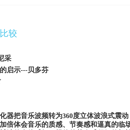
比较
尼采
的启示
---
贝多芬
Y
化器把音乐波频转为
360
度立体波浪式震动
加倍体会音乐的质感、节奏感和逼真的临